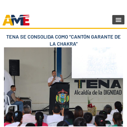
Ir
SIGUENOS:
@AMEcuador
al
contenido
Sala de Pr
TENA SE CONSOLIDA COMO “CANTÓN GARANTE DE
LA CHAKRA”