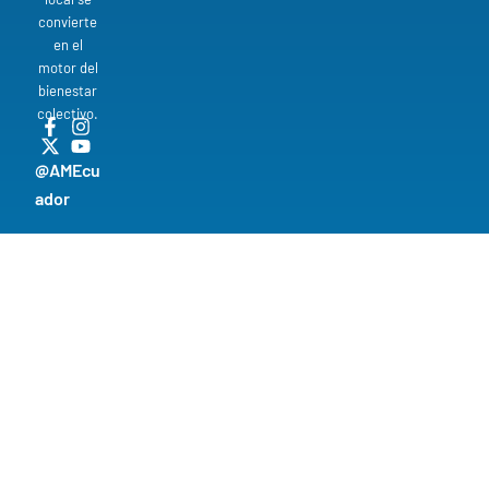
convierte
en el
motor del
bienestar
colectivo.
@AMEcu
ador