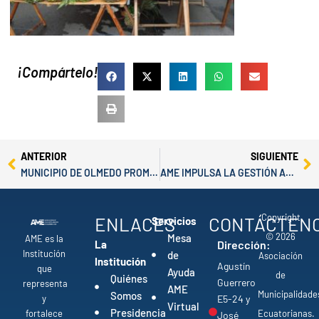
¡Compártelo!
Prev
Ne
ANTERIOR
SIGUIENTE
MUNICIPIO DE OLMEDO PROMUEVE INNOVACIÓN Y SOSTENIBILIDAD EN FINCAS CAFETALERAS
AME IMPULSA LA GESTIÓN AMBIENTAL EN SAN VICENTE
Copyright
ENLACES
CONTÁCTEN
Servicios
© 2026
Mesa
AME es la
La
Dirección:
Institución
de
Asociación
Institución
Agustín
que
Ayuda
de
Quiénes
Guerrero
representa
AME
Municipalidade
Somos
y
E5-24 y
Virtual
Presidencia
fortalece
Ecuatorianas.
José