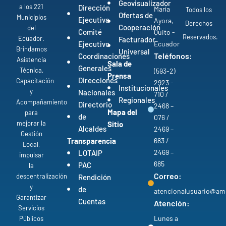
Geovisualizador
a los 221
Dirección
María
Todos los
Ofertas de
Municipios
Ejecutiva
Ayora,
Derechos
Cooperación
del
Comité
Quito -
Reservados.
Ecuador.
Facturador
Ejecutivo
Ecuador
Brindamos
Universal
Teléfonos:
Coordinaciones
Asistencia
Sala de
Generales
Técnica,
(593-2)
Prensa
Direcciones
Capacitación
2923 -
Institucionales
y
Nacionales
710 /
Regionales
Acompañamiento
Directorio
2468 –
Mapa del
para
de
076 /
mejorar la
Sitio
Alcaldes
2469 –
Gestión
Transparencia
683 /
Local,
2469 –
LOTAIP
impulsar
685
PAC
la
Correo:
descentralización
Rendición
y
de
atencionalusuario@am
Garantizar
Cuentas
Atención:
Servicios
Lunes a
Públicos