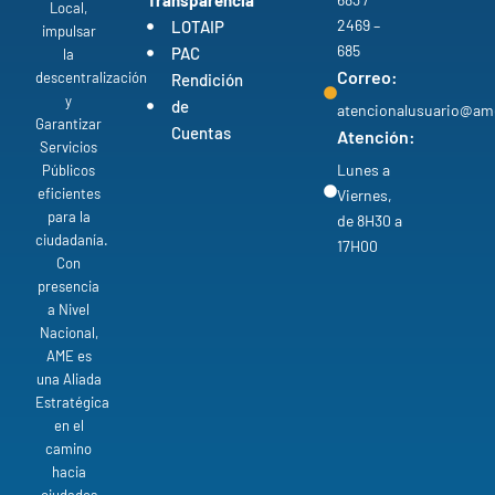
Transparencia
Local,
2469 –
LOTAIP
impulsar
685
PAC
la
Correo:
descentralización
Rendición
y
de
atencionalusuario@am
Garantizar
Cuentas
Atención:
Servicios
Lunes a
Públicos
eficientes
Viernes,
para la
de 8H30 a
ciudadanía.
17H00
Con
presencia
a Nivel
Nacional,
AME es
una Aliada
Estratégica
en el
camino
hacia