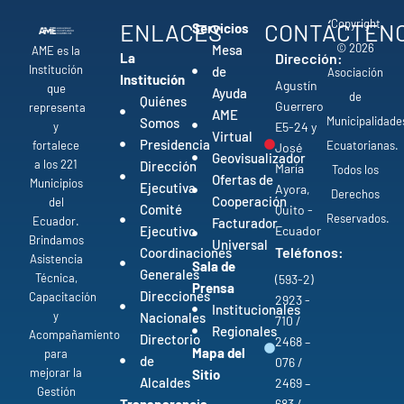
Copyright
ENLACES
CONTÁCTEN
Servicios
© 2026
Mesa
AME es la
La
Dirección:
Institución
de
Asociación
Institución
Agustín
que
Ayuda
de
Quiénes
Guerrero
representa
AME
Municipalidade
Somos
y
E5-24 y
Virtual
Presidencia
fortalece
Ecuatorianas.
José
Geovisualizador
a los 221
Dirección
María
Todos los
Ofertas de
Municipios
Ejecutiva
Ayora,
Derechos
Cooperación
del
Comité
Quito -
Reservados.
Ecuador.
Facturador
Ejecutivo
Ecuador
Brindamos
Universal
Teléfonos:
Coordinaciones
Asistencia
Sala de
Generales
Técnica,
(593-2)
Prensa
Direcciones
Capacitación
2923 -
Institucionales
y
Nacionales
710 /
Regionales
Acompañamiento
Directorio
2468 –
Mapa del
para
de
076 /
mejorar la
Sitio
Alcaldes
2469 –
Gestión
683 /