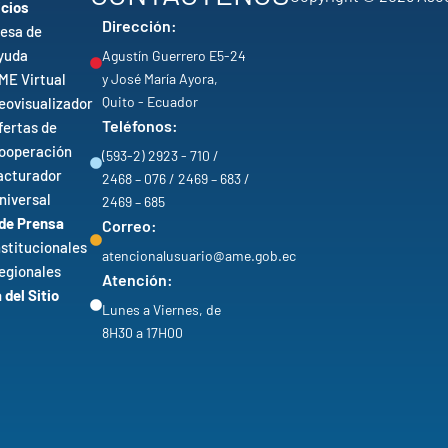
icios
Dirección:
esa de
yuda
Agustín Guerrero E5-24
ME Virtual
y José María Ayora,
Quito - Ecuador
eovisualizador
Teléfonos:
fertas de
ooperación
(593-2) 2923 - 710 /
acturador
2468 – 076 / 2469 – 683 /
niversal
2469 – 685
 de Prensa
Correo:
nstitucionales
atencionalusuario@ame.gob.ec
egionales
Atención:
del Sitio
Lunes a Viernes, de
8H30 a 17H00