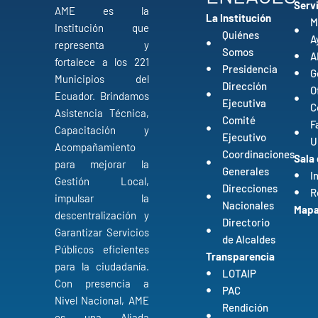
Serv
AME es la
La Institución
M
Institución que
Quiénes
A
representa y
Somos
A
fortalece a los 221
Presidencia
G
Municipios del
Dirección
O
Ecuador. Brindamos
Ejecutiva
C
Asistencia Técnica,
Comité
F
Capacitación y
Ejecutivo
U
Acompañamiento
Coordinaciones
Sala
para mejorar la
Generales
I
Gestión Local,
Direcciones
R
impulsar la
Nacionales
Mapa 
descentralización y
Directorio
Garantizar Servicios
de Alcaldes
Públicos eficientes
Transparencia
para la ciudadanía.
LOTAIP
Con presencia a
PAC
Nivel Nacional, AME
Rendición
es una Aliada