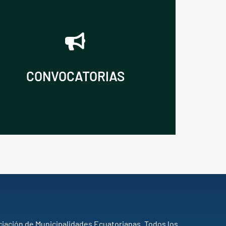
VER CONVOCATORIAS
publicadas por AME.
CONVOCATORIAS
Consulta las últimas convocatorias
iación de Municipalidades Ecuatorianas. Todos los