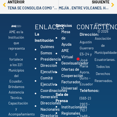
Prev
Ne
ANTERIOR
SIGUIENTE
TENA SE CONSOLIDA COMO “CANTÓN GARANTE DE LA CHAKRA”
MEJÍA , ENTRE VOLCANES, HISTORIA Y TRADICIÓN
Copyright
ENLACES
CONTÁCTEN
Servicios
© 2026
Mesa
AME es la
La
Dirección:
Institución
de
Asociación
Institución
Agustín
que
Ayuda
de
Quiénes
Guerrero
representa
AME
Municipalidade
Somos
y
E5-24 y
Virtual
Presidencia
fortalece
Ecuatorianas.
José
Geovisualizador
a los 221
Dirección
María
Todos los
Ofertas de
Municipios
Ejecutiva
Ayora,
Derechos
Cooperación
del
Comité
Quito -
Reservados.
Ecuador.
Facturador
Ejecutivo
Ecuador
Brindamos
Universal
Teléfonos:
Coordinaciones
Asistencia
Sala de
Generales
Técnica,
(593-2)
Prensa
Direcciones
Capacitación
2923 -
Institucionales
y
Nacionales
710 /
Regionales
Acompañamiento
Directorio
2468 –