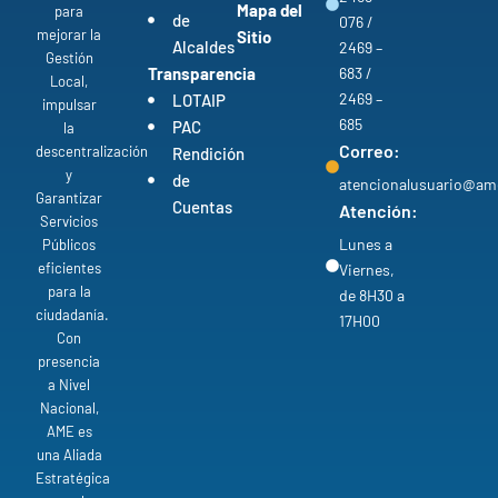
Mapa del
para
de
076 /
mejorar la
Sitio
Alcaldes
2469 –
Gestión
Transparencia
683 /
Local,
2469 –
LOTAIP
impulsar
685
PAC
la
Correo:
descentralización
Rendición
y
de
atencionalusuario@am
Garantizar
Cuentas
Atención:
Servicios
Lunes a
Públicos
eficientes
Viernes,
para la
de 8H30 a
ciudadanía.
17H00
Con
presencia
a Nivel
Nacional,
AME es
una Aliada
Estratégica