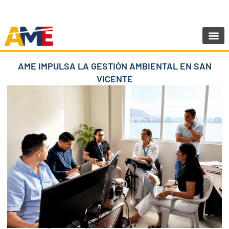
Ir
SIGUENOS:
@AMEcuador
al
contenido
Sala de Pr
AME IMPULSA LA GESTIÓN AMBIENTAL EN SAN
VICENTE