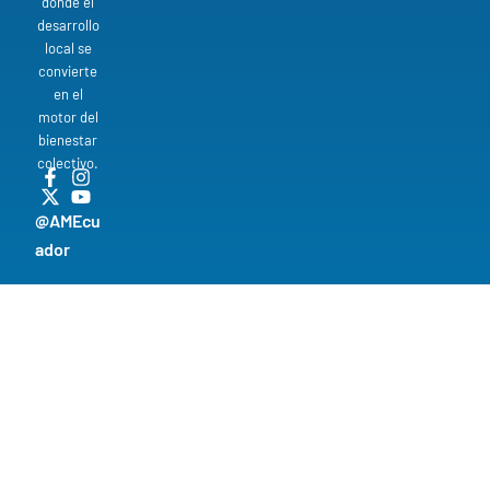
donde el
desarrollo
local se
convierte
en el
motor del
bienestar
colectivo.
@AMEcu
ador