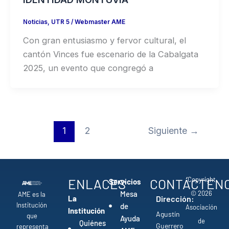
Noticias
,
UTR 5
/
Webmaster AME
Con gran entusiasmo y fervor cultural, el
cantón Vinces fue escenario de la Cabalgata
2025, un evento que congregó a
1
2
Siguiente
→
Copyright
ENLACES
CONTÁCTEN
Servicios
© 2026
Mesa
AME es la
La
Dirección:
Institución
de
Asociación
Institución
Agustín
que
Ayuda
de
Quiénes
Guerrero
representa