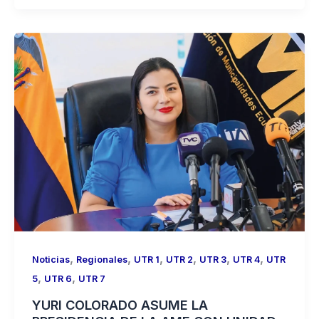
,
,
,
,
,
,
Noticias
Regionales
UTR 1
UTR 2
UTR 3
UTR 4
UTR
,
,
5
UTR 6
UTR 7
YURI COLORADO ASUME LA