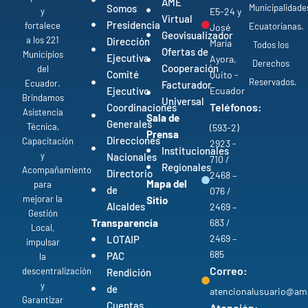
AME
Municipalidade
Somos
y
E5-24 y
Virtual
Presidencia
fortalece
Ecuatorianas.
José
Geovisualizador
a los 221
Dirección
María
Todos los
Ofertas de
Municipios
Ejecutiva
Ayora,
Derechos
Cooperación
del
Comité
Quito -
Reservados.
Ecuador.
Facturador
Ejecutivo
Ecuador
Brindamos
Universal
Teléfonos:
Coordinaciones
Asistencia
Sala de
Generales
Técnica,
(593-2)
Prensa
Direcciones
Capacitación
2923 -
Institucionales
y
Nacionales
710 /
Regionales
Acompañamiento
Directorio
2468 –
Mapa del
para
de
076 /
mejorar la
Sitio
Alcaldes
2469 –
Gestión
Transparencia
683 /
Local,
2469 –
LOTAIP
impulsar
685
PAC
la
Correo:
descentralización
Rendición
y
de
atencionalusuario@am
Garantizar
Cuentas
Atención: