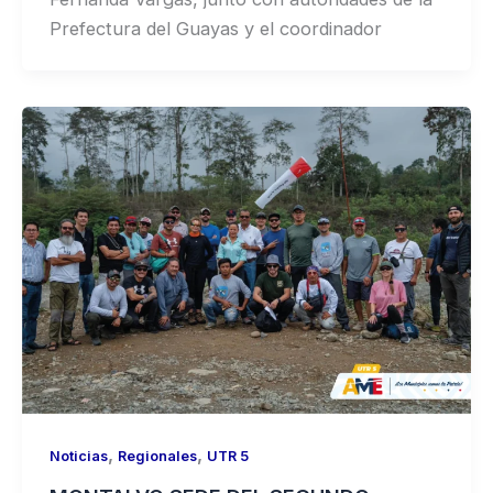
Prefectura del Guayas y el coordinador
,
,
Noticias
Regionales
UTR 5