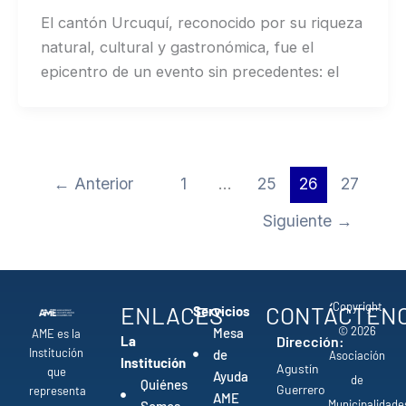
El cantón Urcuquí, reconocido por su riqueza
natural, cultural y gastronómica, fue el
epicentro de un evento sin precedentes: el
←
Anterior
1
…
25
26
27
Siguiente
→
Copyright
ENLACES
CONTÁCTEN
Servicios
© 2026
Mesa
AME es la
La
Dirección:
Institución
de
Asociación
Institución
Agustín
que
Ayuda
de
Quiénes
Guerrero
representa
AME
Municipalidade
Somos