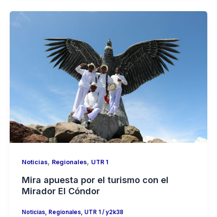
,
,
Noticias
Regionales
UTR 1
Mira apuesta por el turismo con el
Mirador El Cóndor
Noticias
,
Regionales
,
UTR 1
/
y2k38