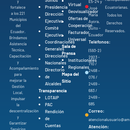
y
E5-24 y
Virtual
Presidencia
fortalece
Ecuatorianas.
José
Geovisualizador
a los 221
Dirección
María
Todos los
Ofertas de
Municipios
Ejecutiva
Ayora,
Derechos
Cooperación
del
Comité
Quito -
Reservados.
Ecuador.
Facturador
Ejecutivo
Ecuador
Brindamos
Universal
Teléfonos:
Coordinaciones
Asistencia
Sala de
Generales
Técnica,
(593-2)
Prensa
Direcciones
Capacitación
2923 -
Institucionales
y
Nacionales
710 /
Regionales
Acompañamiento
Directorio
2468 –
Mapa del
para
de
076 /
mejorar la
Sitio
Alcaldes
2469 –
Gestión
Transparencia
683 /
Local,
2469 –
LOTAIP
impulsar
685
PAC
la
Correo:
descentralización
Rendición
y
de
atencionalusuario@am
Garantizar
Cuentas
Atención:
Servicios