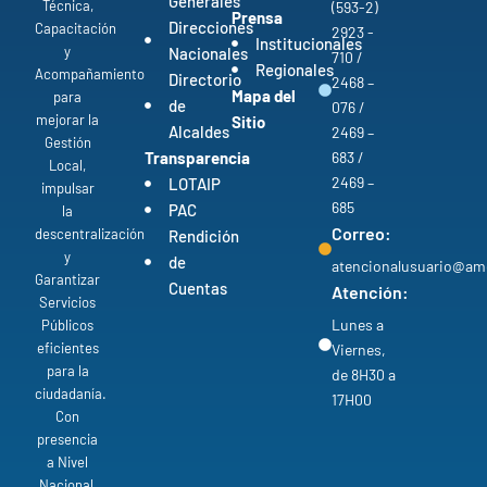
Generales
Técnica,
(593-2)
Prensa
Direcciones
Capacitación
2923 -
Institucionales
y
Nacionales
710 /
Regionales
Acompañamiento
Directorio
2468 –
Mapa del
para
de
076 /
mejorar la
Sitio
Alcaldes
2469 –
Gestión
Transparencia
683 /
Local,
2469 –
LOTAIP
impulsar
685
PAC
la
Correo:
descentralización
Rendición
y
de
atencionalusuario@am
Garantizar
Cuentas
Atención:
Servicios
Lunes a
Públicos
eficientes
Viernes,
para la
de 8H30 a
ciudadanía.
17H00
Con
presencia
a Nivel
Nacional,