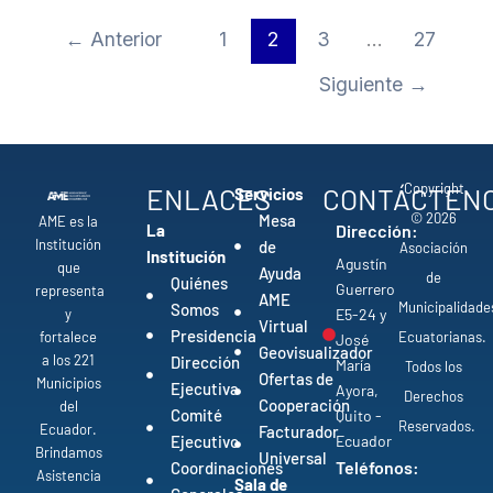
←
Anterior
1
2
3
…
27
Siguiente
→
Copyright
ENLACES
CONTÁCTEN
Servicios
© 2026
Mesa
AME es la
La
Dirección:
Institución
de
Asociación
Institución
Agustín
que
Ayuda
de
Quiénes
Guerrero
representa
AME
Municipalidade
Somos
y
E5-24 y
Virtual
Presidencia
fortalece
Ecuatorianas.
José
Geovisualizador
a los 221
Dirección
María
Todos los
Ofertas de
Municipios
Ejecutiva
Ayora,
Derechos
Cooperación
del
Comité
Quito -
Reservados.
Ecuador.
Facturador
Ejecutivo
Ecuador
Brindamos
Universal
Teléfonos:
Coordinaciones
Asistencia
Sala de