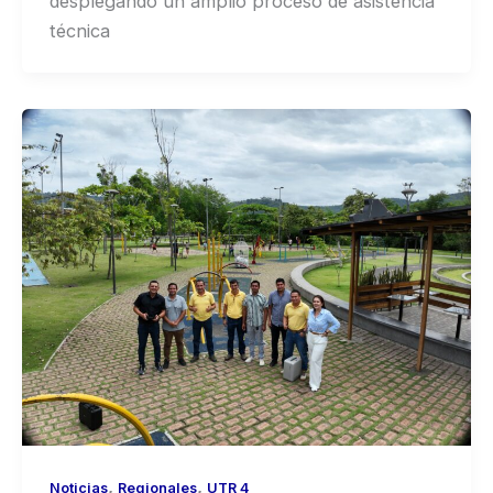
desplegando un amplio proceso de asistencia
técnica
,
,
Noticias
Regionales
UTR 4