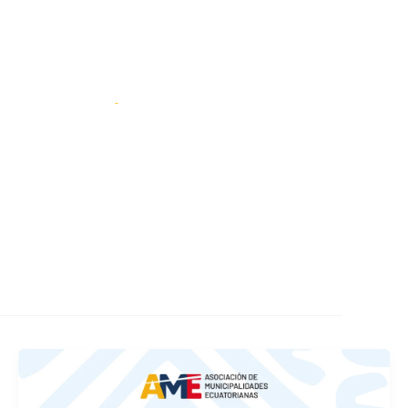
SIGUENOS:
@AMEcuador
a de Prensa
Contáctenos