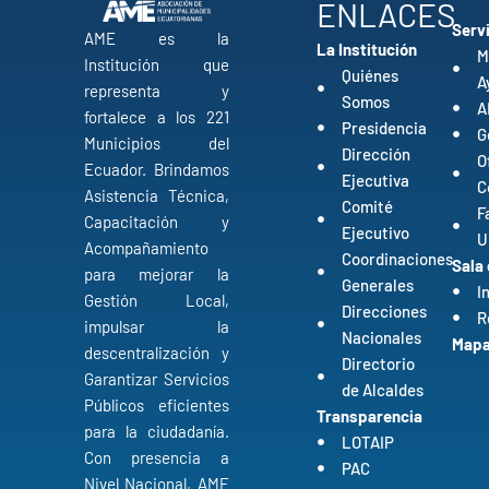
ENLACES
Serv
AME es la
La Institución
M
Institución que
Quiénes
A
representa y
Somos
A
fortalece a los 221
Presidencia
G
Municipios del
Dirección
O
Ecuador. Brindamos
Ejecutiva
C
Asistencia Técnica,
Comité
F
Capacitación y
Ejecutivo
U
Acompañamiento
Coordinaciones
Sala
para mejorar la
Generales
I
Gestión Local,
Direcciones
R
impulsar la
Nacionales
Mapa 
descentralización y
Directorio
Garantizar Servicios
de Alcaldes
Públicos eficientes
Transparencia
para la ciudadanía.
LOTAIP
Con presencia a
PAC
Nivel Nacional, AME