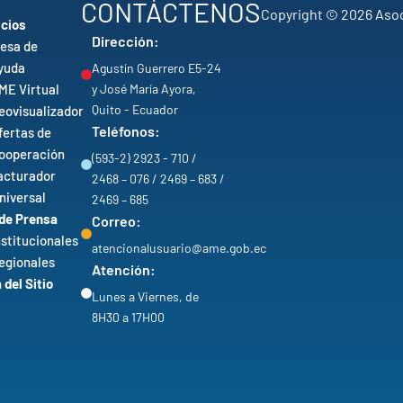
CONTÁCTENOS
Copyright © 2026 Asoc
icios
Dirección:
esa de
yuda
Agustín Guerrero E5-24
ME Virtual
y José María Ayora,
Quito - Ecuador
eovisualizador
Teléfonos:
fertas de
ooperación
(593-2) 2923 - 710 /
acturador
2468 – 076 / 2469 – 683 /
niversal
2469 – 685
 de Prensa
Correo:
nstitucionales
atencionalusuario@ame.gob.ec
egionales
Atención:
del Sitio
Lunes a Viernes, de
8H30 a 17H00