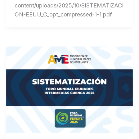
content/uploads/2025/10/SISTEMATIZACI
ON-EEUU_C_opt_compressed-1-1.pdf