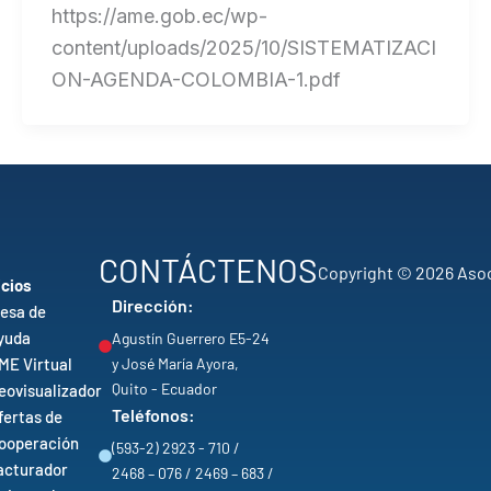
https://ame.gob.ec/wp-
content/uploads/2025/10/SISTEMATIZACI
ON-AGENDA-COLOMBIA-1.pdf
CONTÁCTENOS
Copyright © 2026 Asoc
icios
Dirección:
esa de
yuda
Agustín Guerrero E5-24
ME Virtual
y José María Ayora,
Quito - Ecuador
eovisualizador
Teléfonos:
fertas de
ooperación
(593-2) 2923 - 710 /
acturador
2468 – 076 / 2469 – 683 /