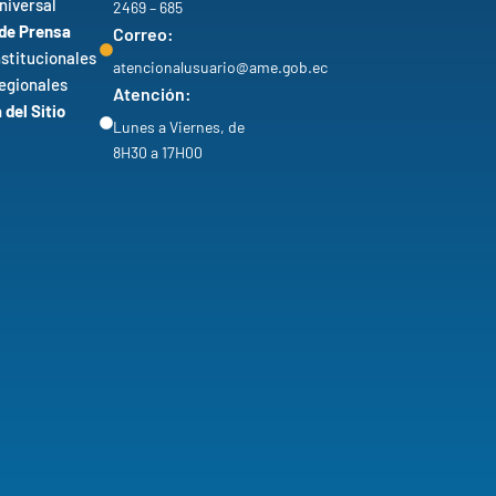
niversal
2469 – 685
 de Prensa
Correo:
nstitucionales
atencionalusuario@ame.gob.ec
egionales
Atención:
del Sitio
Lunes a Viernes, de
8H30 a 17H00