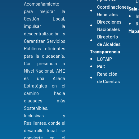
U
Acompañamiento
Coordinaciones
Sala
para mejorar la
Generales
I
Gestión Local,
Direcciones
R
impulsar la
Nacionales
Mapa 
descentralización y
Directorio
Garantizar Servicios
de Alcaldes
Públicos eficientes
Transparencia
para la ciudadanía.
LOTAIP
Con presencia a
PAC
Nivel Nacional, AME
Rendición
es una Aliada
de Cuentas
Estratégica en el
camino hacia
ciudades más
Sostenibles,
Inclusivas y
Resilientes, donde el
desarrollo local se
convierte en el