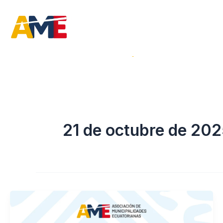
Ir
al
contenido
Inicio
La Institución
21 de octubre de 20