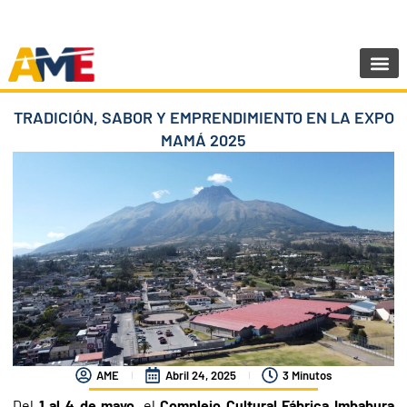
Ir
SIGUENOS:
@AMEcuador
al
contenido
Sala de Pr
TRADICIÓN, SABOR Y EMPRENDIMIENTO EN LA EXPO
MAMÁ 2025
AME
Abril 24, 2025
3 Minutos
Del
1 al 4 de mayo
, el
Complejo Cultural Fábrica Imbabura