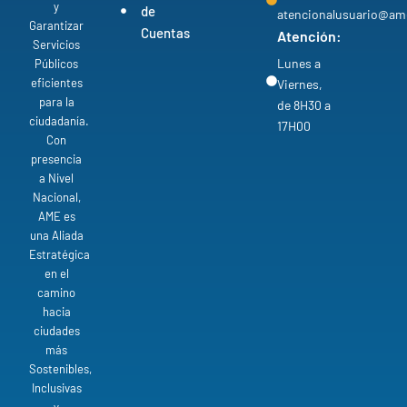
y
de
atencionalusuario@am
Garantizar
Cuentas
Atención:
Servicios
Lunes a
Públicos
eficientes
Viernes,
para la
de 8H30 a
ciudadanía.
17H00
Con
presencia
a Nivel
Nacional,
AME es
una Aliada
Estratégica
en el
camino
hacia
ciudades
más
Sostenibles,
Inclusivas