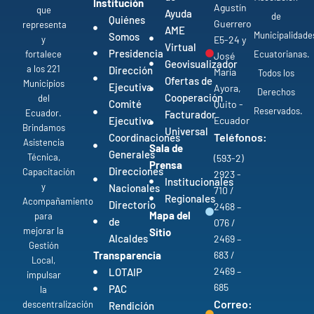
Institución
Agustín
que
Ayuda
de
Quiénes
Guerrero
representa
AME
Municipalidade
Somos
y
E5-24 y
Virtual
Presidencia
fortalece
Ecuatorianas.
José
Geovisualizador
a los 221
Dirección
María
Todos los
Ofertas de
Municipios
Ejecutiva
Ayora,
Derechos
Cooperación
del
Comité
Quito -
Reservados.
Ecuador.
Facturador
Ejecutivo
Ecuador
Brindamos
Universal
Teléfonos:
Coordinaciones
Asistencia
Sala de
Generales
Técnica,
(593-2)
Prensa
Direcciones
Capacitación
2923 -
Institucionales
y
Nacionales
710 /
Regionales
Acompañamiento
Directorio
2468 –
Mapa del
para
de
076 /
mejorar la
Sitio
Alcaldes
2469 –
Gestión
Transparencia
683 /
Local,
2469 –
LOTAIP
impulsar
685
PAC
la
Correo:
descentralización
Rendición