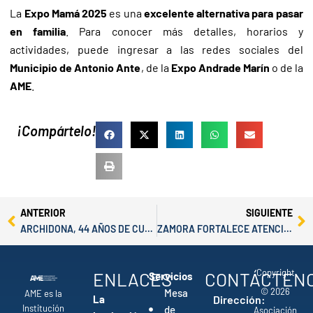
La
Expo Mamá 2025
es una
excelente alternativa para pasar
en familia
. Para conocer más detalles, horarios y
actividades, puede ingresar a las redes sociales del
Municipio de Antonio Ante
, de la
Expo Andrade Marín
o de la
AME
.
¡Compártelo!
Prev
Ne
ANTERIOR
SIGUIENTE
ARCHIDONA, 44 AÑOS DE CULTURA, TRADICIÓN Y ENCANTO NATURAL
ZAMORA FORTALECE ATENCIÓN A ADULTOS MAYORES
Copyright
ENLACES
CONTÁCTEN
Servicios
© 2026
Mesa
AME es la
La
Dirección:
Institución
de
Asociación