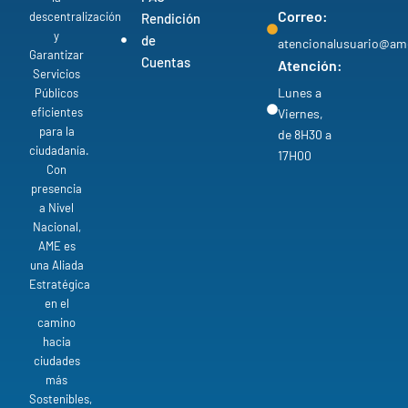
Correo:
descentralización
Rendición
y
de
atencionalusuario@am
Garantizar
Cuentas
Atención:
Servicios
Lunes a
Públicos
eficientes
Viernes,
para la
de 8H30 a
ciudadanía.
17H00
Con
presencia
a Nivel
Nacional,
AME es
una Aliada
Estratégica
en el
camino
hacia
ciudades
más
Sostenibles,