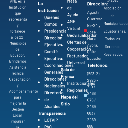
© 2026
Mesa
AME es la
La
Dirección:
Institución
de
Asociación
Institución
Agustín
que
Ayuda
de
Quiénes
Guerrero
representa
AME
Municipalidade
Somos
y
E5-24 y
Virtual
Presidencia
fortalece
Ecuatorianas.
José
Geovisualizador
a los 221
Dirección
María
Todos los
Ofertas de
Municipios
Ejecutiva
Ayora,
Derechos
Cooperación
del
Comité
Quito -
Reservados.
Ecuador.
Facturador
Ejecutivo
Ecuador
Brindamos
Universal
Teléfonos:
Coordinaciones
Asistencia
Sala de
Generales
Técnica,
(593-2)
Prensa
Direcciones
Capacitación
2923 -
Institucionales
y
Nacionales
710 /
Regionales
Acompañamiento
Directorio
2468 –
Mapa del
para
de
076 /
mejorar la
Sitio
Alcaldes
2469 –
Gestión
Transparencia
683 /
Local,
2469 –
LOTAIP
impulsar
685
PAC
la