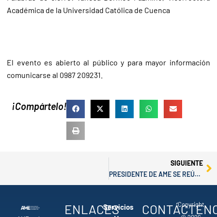
Académica de la Universidad Católica de Cuenca
El evento es abierto al público y para mayor información
comunicarse al 0987 209231.
¡Compártelo!
Ne
SIGUIENTE
PRESIDENTE DE AME SE REÚNE CON ALCALDES Y ALCALDESAS DE EL ORO PARA TRATAR INSEGURIDAD Y FALTA DE RECURSOS
Copyright
ENLACES
CONTÁCTEN
Servicios