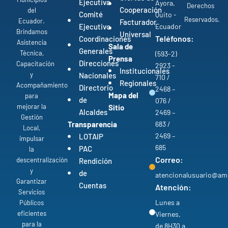
Ejecutiva
Ayora,
Derechos
Cooperación
del
Comité
Quito -
Reservados.
Ecuador.
Facturador
Ejecutivo
Ecuador
Brindamos
Universal
Teléfonos:
Coordinaciones
Asistencia
Sala de
Generales
Técnica,
(593-2)
Prensa
Direcciones
Capacitación
2923 -
Institucionales
y
Nacionales
710 /
Regionales
Acompañamiento
Directorio
2468 –
Mapa del
para
de
076 /
mejorar la
Sitio
Alcaldes
2469 –
Gestión
Transparencia
683 /
Local,
2469 –
LOTAIP
impulsar
685
PAC
la
Correo:
descentralización
Rendición
y
de
atencionalusuario@am
Garantizar
Cuentas
Atención:
Servicios
Lunes a
Públicos
eficientes
Viernes,
para la
de 8H30 a