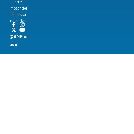
en el
motor del
bienestar
colectivo.
@AMEcu
ador