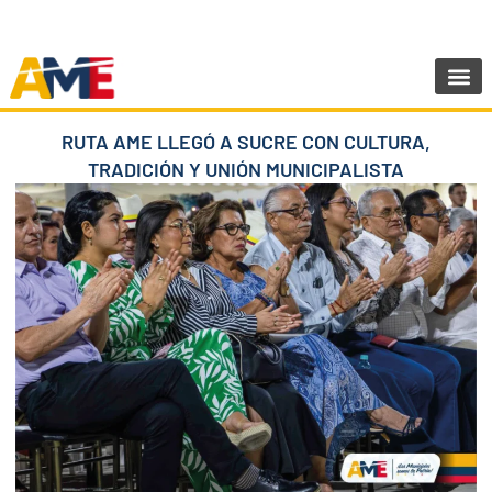
Ir
SIGUENOS:
@AMEcuador
al
contenido
Sala de Pr
RUTA AME LLEGÓ A SUCRE CON CULTURA,
TRADICIÓN Y UNIÓN MUNICIPALISTA