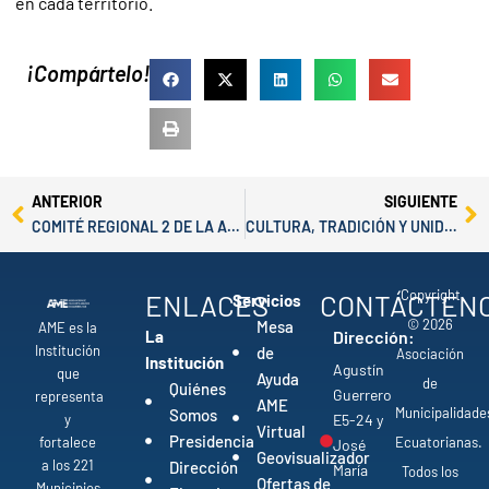
en cada territorio.
¡Compártelo!
Prev
Ne
ANTERIOR
SIGUIENTE
COMITÉ REGIONAL 2 DE LA AME FORTALECE EL MUNICIPALISMO
CULTURA, TRADICIÓN Y UNIDAD POR 91 AÑOS DE ESPEJO
Copyright
ENLACES
CONTÁCTEN
Servicios
© 2026
Mesa
AME es la
La
Dirección:
Institución
de
Asociación
Institución
Agustín
que
Ayuda
de
Quiénes
Guerrero
representa
AME
Municipalidade
Somos
y
E5-24 y
Virtual
Presidencia
fortalece
Ecuatorianas.
José
Geovisualizador
a los 221
Dirección
María
Todos los
Ofertas de
Municipios