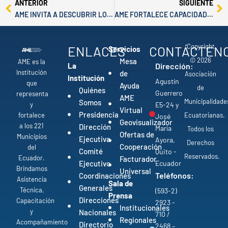
Prev
Ne
ANTERIOR
SIGUIENTE
AME INVITA A DESCUBRIR LOS 222 DESTINOS DEL ECUADOR
AME FORTALECE CAPACIDADES MUNICIPALES ANTE LA ÉPOCA LLUVIOSA
Copyright
ENLACES
CONTÁCTEN
Servicios
© 2026
Mesa
AME es la
La
Dirección:
Institución
de
Asociación
Institución
Agustín
que
Ayuda
de
Quiénes
Guerrero
representa
AME
Municipalidade
Somos
y
E5-24 y
Virtual
Presidencia
fortalece
Ecuatorianas.
José
Geovisualizador
a los 221
Dirección
María
Todos los
Ofertas de
Municipios
Ejecutiva
Ayora,
Derechos
Cooperación
del
Comité
Quito -
Reservados.
Ecuador.
Facturador
Ejecutivo
Ecuador
Brindamos
Universal
Teléfonos:
Coordinaciones
Asistencia
Sala de
Generales
Técnica,
(593-2)
Prensa
Direcciones
Capacitación
2923 -
Institucionales
y
Nacionales
710 /
Regionales
Acompañamiento
Directorio
2468 –