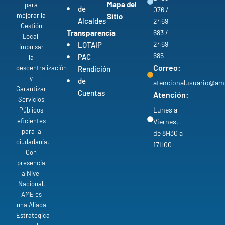
Mapa del
para
de
076 /
mejorar la
Sitio
Alcaldes
2469 –
Gestión
Transparencia
683 /
Local,
2469 –
LOTAIP
impulsar
685
PAC
la
Correo:
descentralización
Rendición
y
de
atencionalusuario@am
Garantizar
Cuentas
Atención:
Servicios
Lunes a
Públicos
eficientes
Viernes,
para la
de 8H30 a
ciudadanía.
17H00
Con
presencia
a Nivel
Nacional,
AME es
una Aliada
Estratégica