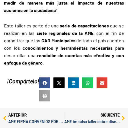
medir de manera más justa el impacto de nuestras
acciones en la ciudadanía”
.
Este taller es parte de una
serie de capacitaciones
que se
realizan en las
siete regionales de la AME
, con el fin de
garantizar que los
GAD Municipales
de todo el país cuenten
con los
conocimientos y herramientas necesarias
para
desarrollar una
rendición de cuentas más efectiva y con
enfoque de género
.
¡Compártelo!
Prev
Ne
ANTERIOR
SIGUIENTE
AME FIRMA CONVENIOS POR MÁS DE 400 MIL DÓLARES POR EL DESARROLLO MUNICIPALISTA
AME impulsa taller sobre diseño o reforma de estatutos orgánicos