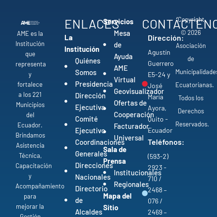
Copyright
ENLACES
CONTÁCTEN
Servicios
© 2026
Mesa
AME es la
La
Dirección:
Institución
de
Asociación
Institución
Agustín
que
Ayuda
de
Quiénes
Guerrero
representa
AME
Municipalidade
Somos
y
E5-24 y
Virtual
Presidencia
fortalece
Ecuatorianas.
José
Geovisualizador
a los 221
Dirección
María
Todos los
Ofertas de
Municipios
Ejecutiva
Ayora,
Derechos
Cooperación
del
Comité
Quito -
Reservados.
Ecuador.
Facturador
Ejecutivo
Ecuador
Brindamos
Universal
Teléfonos:
Coordinaciones
Asistencia
Sala de
Generales
Técnica,
(593-2)
Prensa
Direcciones
Capacitación
2923 -
Institucionales
y
Nacionales
710 /
Regionales
Acompañamiento
Directorio
2468 –
Mapa del
para
de
076 /
mejorar la
Sitio
Alcaldes
2469 –
Gestión