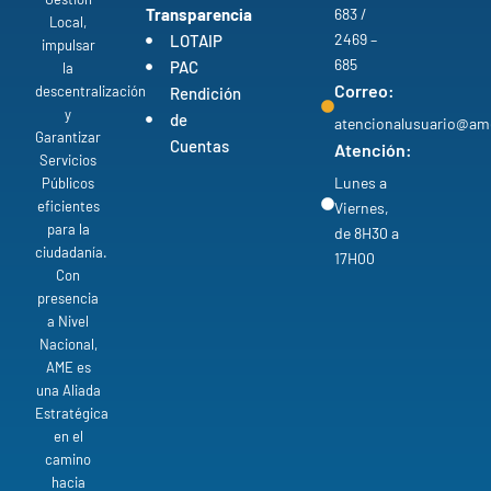
Transparencia
683 /
Local,
2469 –
LOTAIP
impulsar
685
PAC
la
Correo:
descentralización
Rendición
y
de
atencionalusuario@am
Garantizar
Cuentas
Atención:
Servicios
Lunes a
Públicos
eficientes
Viernes,
para la
de 8H30 a
ciudadanía.
17H00
Con
presencia
a Nivel
Nacional,
AME es
una Aliada
Estratégica
en el
camino
hacia