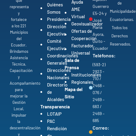
que
Ayuda
de
Quiénes
Guerrero
representa
AME
Municipalidade
Somos
y
E5-24 y
Virtual
Presidencia
fortalece
Ecuatorianas.
José
Geovisualizador
a los 221
Dirección
María
Todos los
Ofertas de
Municipios
Ejecutiva
Ayora,
Derechos
Cooperación
del
Comité
Quito -
Reservados.
Ecuador.
Facturador
Ejecutivo
Ecuador
Brindamos
Universal
Teléfonos:
Coordinaciones
Asistencia
Sala de
Generales
Técnica,
(593-2)
Prensa
Direcciones
Capacitación
2923 -
Institucionales
y
Nacionales
710 /
Regionales
Acompañamiento
Directorio
2468 –
Mapa del
para
de
076 /
mejorar la
Sitio
Alcaldes
2469 –
Gestión
Transparencia
683 /
Local,
2469 –
LOTAIP
impulsar
685
PAC
la
Correo:
descentralización
Rendición
y
de