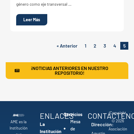
género como eje transversal …
Leer Más
« Anterior
1
2
3
4
5
¡NOTICIAS ANTERIORES EN NUESTRO
REPOSITORIO!
Copyright
ENLACES
CONTÁCTEN
Servicios
© 2026
Mesa
AME es la
La
Dirección:
Institución
de
Asociación
Institución
Agustín