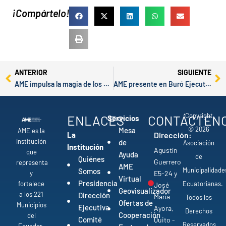
¡Compártelo!
Prev
Ne
ANTERIOR
SIGUIENTE
AME impulsa la magia de los pueblos turísticos de la Regional 3
AME presente en Buró Ejecutivo de FLACMA y la Asamblea General de Ciudades BRICS+
Copyright
ENLACES
CONTÁCTEN
Servicios
© 2026
Mesa
AME es la
La
Dirección:
Institución
de
Asociación
Institución
Agustín
que
Ayuda
de
Quiénes
Guerrero
representa
AME
Municipalidade
Somos
y
E5-24 y
Virtual
Presidencia
fortalece
Ecuatorianas.
José
Geovisualizador
a los 221
Dirección
María
Todos los
Ofertas de
Municipios
Ejecutiva
Ayora,
Derechos
Cooperación
del
Comité
Quito -
Reservados.