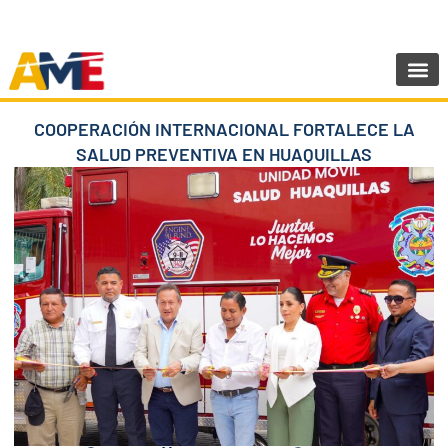
Ir
SIGUENOS:
@AMEcuador
al
contenido
Sala de Pr
COOPERACIÓN INTERNACIONAL FORTALECE LA
SALUD PREVENTIVA EN HUAQUILLAS