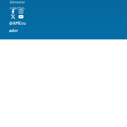
bienestar
colectivo.
@AMEcu
ador