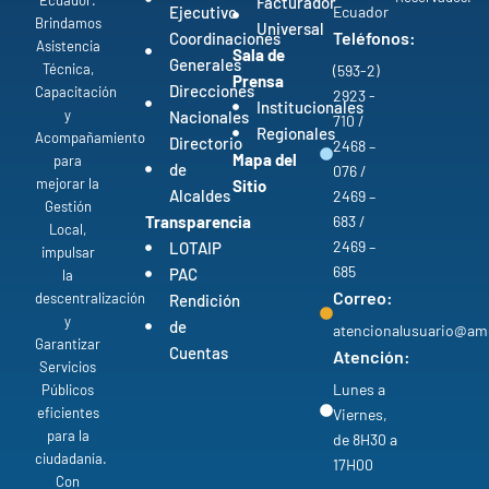
Ecuador.
Facturador
Ejecutivo
Ecuador
Brindamos
Universal
Teléfonos:
Coordinaciones
Asistencia
Sala de
Generales
Técnica,
(593-2)
Prensa
Direcciones
Capacitación
2923 -
Institucionales
y
Nacionales
710 /
Regionales
Acompañamiento
Directorio
2468 –
Mapa del
para
de
076 /
mejorar la
Sitio
Alcaldes
2469 –
Gestión
Transparencia
683 /
Local,
2469 –
LOTAIP
impulsar
685
PAC
la
Correo:
descentralización
Rendición
y
de
atencionalusuario@am
Garantizar
Cuentas
Atención:
Servicios
Lunes a
Públicos
eficientes
Viernes,
para la
de 8H30 a
ciudadanía.
17H00
Con