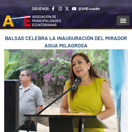
Ir
SIGUENOS:
@AMEcuador
al
contenido
Sala de Pr
BALSAS CELEBRA LA INAUGURACIÓN DEL MIRADOR
AGUA MILAGROSA