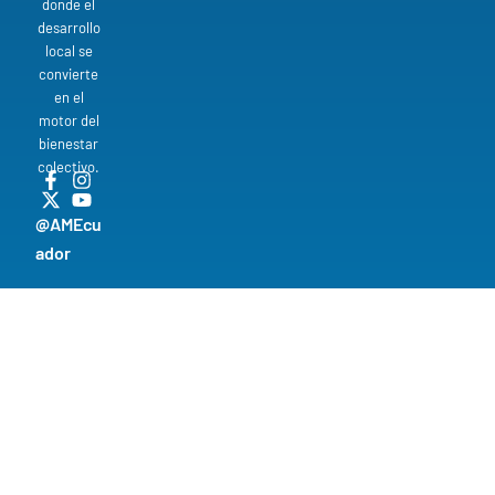
donde el
desarrollo
local se
convierte
en el
motor del
bienestar
colectivo.
@AMEcu
ador