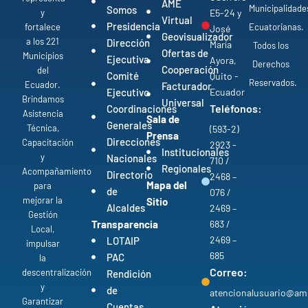
AME
Municipalidade
Somos
y
E5-24 y
Virtual
Presidencia
fortalece
Ecuatorianas.
José
Geovisualizador
a los 221
Dirección
María
Todos los
Ofertas de
Municipios
Ejecutiva
Ayora,
Derechos
Cooperación
del
Comité
Quito -
Reservados.
Ecuador.
Facturador
Ejecutivo
Ecuador
Brindamos
Universal
Teléfonos:
Coordinaciones
Asistencia
Sala de
Generales
Técnica,
(593-2)
Prensa
Direcciones
Capacitación
2923 -
Institucionales
y
Nacionales
710 /
Regionales
Acompañamiento
Directorio
2468 –
Mapa del
para
de
076 /
mejorar la
Sitio
Alcaldes
2469 –
Gestión
Transparencia
683 /
Local,
2469 –
LOTAIP
impulsar
685
PAC
la
Correo:
descentralización
Rendición
y
de
atencionalusuario@am
Garantizar
Cuentas