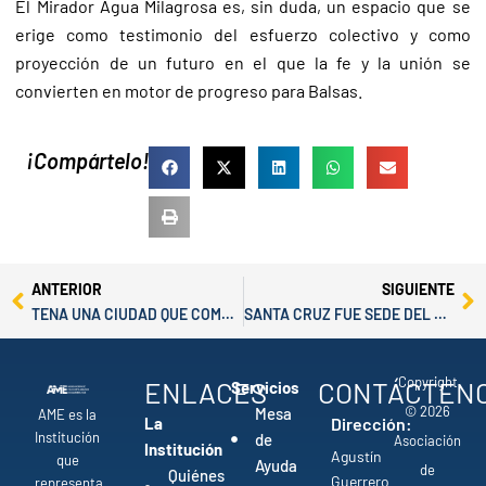
El Mirador Agua Milagrosa es, sin duda, un espacio que se
erige como testimonio del esfuerzo colectivo y como
proyección de un futuro en el que la fe y la unión se
convierten en motor de progreso para Balsas.
¡Compártelo!
Prev
Ne
ANTERIOR
SIGUIENTE
TENA UNA CIUDAD QUE COMBINA BIODIVERSIDAD, HISTORIA Y CULTURA
SANTA CRUZ FUE SEDE DEL ENCUENTRO “LIDERAZGO, ADMINISTRACIÓN Y TURISMO” IMPULSADO POR AME Y UNIR
Copyright
ENLACES
CONTÁCTEN
Servicios
© 2026
Mesa
AME es la
La
Dirección:
Institución
de
Asociación
Institución
Agustín
que
Ayuda
de
Quiénes
Guerrero
representa