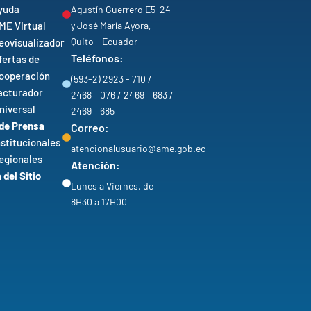
yuda
Agustín Guerrero E5-24
ME Virtual
y José María Ayora,
Quito - Ecuador
eovisualizador
Teléfonos:
fertas de
ooperación
(593-2) 2923 - 710 /
acturador
2468 – 076 / 2469 – 683 /
niversal
2469 – 685
 de Prensa
Correo:
nstitucionales
atencionalusuario@ame.gob.ec
egionales
Atención:
del Sitio
Lunes a Viernes, de
8H30 a 17H00