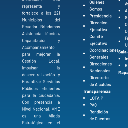
Quiénes
A
representa y
Somos
A
fortalece a los 221
Presidencia
G
Municipios del
Dirección
O
Ecuador. Brindamos
Ejecutiva
C
Asistencia Técnica,
Comité
F
Capacitación y
Ejecutivo
U
Acompañamiento
Coordinaciones
Sala
para mejorar la
Generales
I
Gestión Local,
Direcciones
R
impulsar la
Nacionales
Mapa 
descentralización y
Directorio
Garantizar Servicios
de Alcaldes
Públicos eficientes
Transparencia
para la ciudadanía.
LOTAIP
Con presencia a
PAC
Nivel Nacional, AME
Rendición
es una Aliada
de Cuentas
Estratégica en el