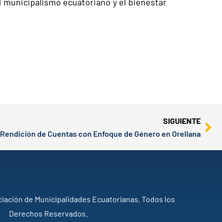
l municipalismo ecuatoriano y el bienestar
Ne
SIGUIENTE
e Rendición de Cuentas con Enfoque de Género en Orellana
iación de Municipalidades Ecuatorianas. Todos los
Derechos Reservados.