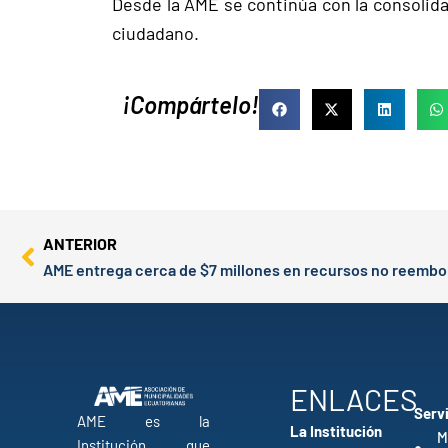
Desde la AME se continúa con la consolidac
ciudadano.
¡Compártelo!
Prev
ANTERIOR
AME entrega cerca de $7 millones en recursos no reembo
ENLACES
Serv
AME es la
La Institución
M
Institución que