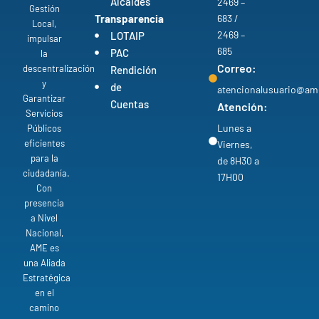
Alcaldes
2469 –
Gestión
Transparencia
683 /
Local,
2469 –
LOTAIP
impulsar
685
PAC
la
Correo:
descentralización
Rendición
y
de
atencionalusuario@am
Garantizar
Cuentas
Atención:
Servicios
Lunes a
Públicos
eficientes
Viernes,
para la
de 8H30 a
ciudadanía.
17H00
Con
presencia
a Nivel
Nacional,
AME es
una Aliada
Estratégica
en el
camino