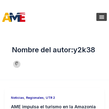
Ir
SIGUENOS:
@AMEcuador
al
contenido
Sala de Pr
Nombre del autor:y2k38
,
,
Noticias
Regionales
UTR 2
AME impulsa el turismo en la Amazonia