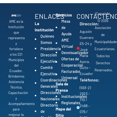
Copyright
ENLACES
CONTÁCTEN
Servicios
© 2026
Mesa
AME es la
La
Dirección:
Institución
de
Asociación
Institución
Agustín
que
Ayuda
de
Quiénes
Guerrero
representa
AME
Municipalidade
Somos
y
E5-24 y
Virtual
Presidencia
fortalece
Ecuatorianas.
José
Geovisualizador
a los 221
Dirección
María
Todos los
Ofertas de
Municipios
Ejecutiva
Ayora,
Derechos
Cooperación
del
Comité
Quito -
Reservados.
Ecuador.
Facturador
Ejecutivo
Ecuador
Brindamos
Universal
Teléfonos:
Coordinaciones
Asistencia
Sala de
Generales
Técnica,
(593-2)
Prensa
Direcciones
Capacitación
2923 -
Institucionales
y
Nacionales
710 /
Regionales
Acompañamiento
Directorio
2468 –
Mapa del
para
de
076 /
mejorar la
Sitio