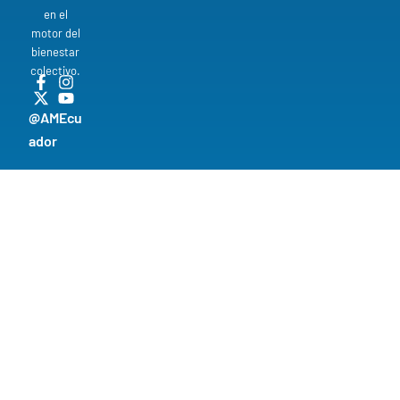
en el
motor del
bienestar
colectivo.
@AMEcu
ador