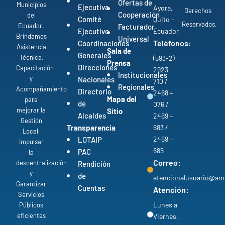
Ofertas de
Municipios
Ejecutiva
Ayora,
Derechos
Cooperación
del
Comité
Quito -
Reservados.
Ecuador.
Facturador
Ejecutivo
Ecuador
Brindamos
Universal
Teléfonos:
Coordinaciones
Asistencia
Sala de
Generales
Técnica,
(593-2)
Prensa
Direcciones
Capacitación
2923 -
Institucionales
y
Nacionales
710 /
Regionales
Acompañamiento
Directorio
2468 –
Mapa del
para
de
076 /
mejorar la
Sitio
Alcaldes
2469 –
Gestión
Transparencia
683 /
Local,
2469 –
LOTAIP
impulsar
685
PAC
la
Correo:
descentralización
Rendición
y
de
atencionalusuario@am
Garantizar
Cuentas
Atención:
Servicios
Lunes a
Públicos
eficientes
Viernes,