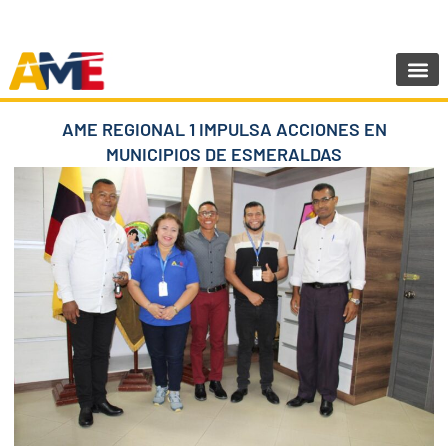
Ir
SIGUENOS:
@AMEcuador
al
contenido
Sala de Pr
AME REGIONAL 1 IMPULSA ACCIONES EN
MUNICIPIOS DE ESMERALDAS