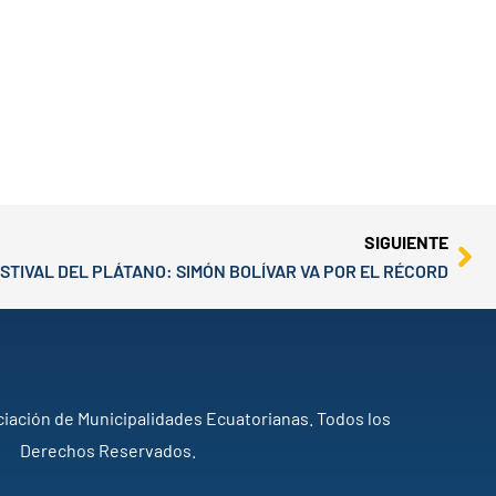
Ne
SIGUIENTE
STIVAL DEL PLÁTANO: SIMÓN BOLÍVAR VA POR EL RÉCORD
iación de Municipalidades Ecuatorianas. Todos los
Derechos Reservados.