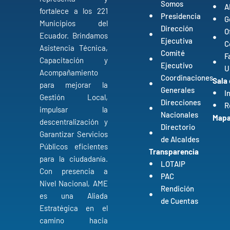
Somos
A
fortalece a los 221
Presidencia
G
Municipios del
Dirección
O
Ecuador. Brindamos
Ejecutiva
C
Asistencia Técnica,
Comité
F
Capacitación y
Ejecutivo
U
Acompañamiento
Coordinaciones
Sala
para mejorar la
Generales
I
Gestión Local,
Direcciones
R
impulsar la
Nacionales
Mapa 
descentralización y
Directorio
Garantizar Servicios
de Alcaldes
Públicos eficientes
Transparencia
para la ciudadanía.
LOTAIP
Con presencia a
PAC
Nivel Nacional, AME
Rendición
es una Aliada
de Cuentas
Estratégica en el
camino hacia