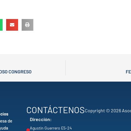
TOSO CONGRESO
FE
CONTÁCTENOS
Copyright © 2026 Asoc
icios
Dirección:
esa de
yuda
Agustín Guerrero E5-24