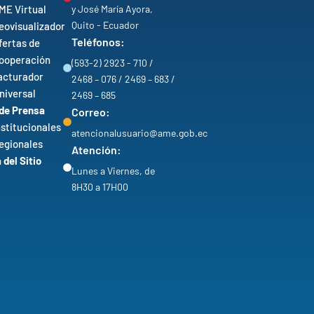
ME Virtual
y José María Ayora,
Quito - Ecuador
eovisualizador
Teléfonos:
fertas de
ooperación
(593-2) 2923 - 710 /
acturador
2468 – 076 / 2469 – 683 /
niversal
2469 – 685
 de Prensa
Correo:
nstitucionales
atencionalusuario@ame.gob.ec
egionales
Atención:
del Sitio
Lunes a Viernes, de
8H30 a 17H00