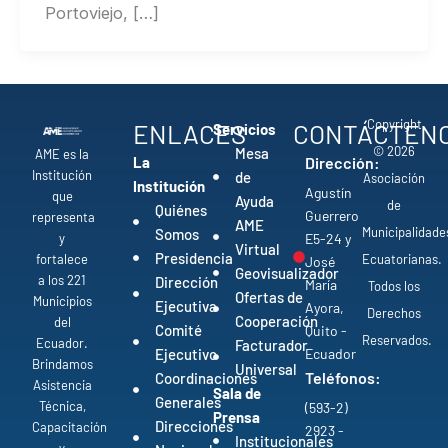
Portoviejo, […]
Copyright
ENLACES
CONTÁCTEN
Servicios
© 2026
Mesa
AME es la
La
Dirección:
Institución
de
Asociación
Institución
Agustín
que
Ayuda
de
Quiénes
Guerrero
representa
AME
Municipalidade
Somos
y
E5-24 y
Virtual
Presidencia
fortalece
Ecuatorianas.
José
Geovisualizador
a los 221
Dirección
María
Todos los
Ofertas de
Municipios
Ejecutiva
Ayora,
Derechos
Cooperación
del
Comité
Quito -
Reservados.
Ecuador.
Facturador
Ejecutivo
Ecuador
Brindamos
Universal
Teléfonos:
Coordinaciones
Asistencia
Sala de
Generales
Técnica,
(593-2)
Prensa
Direcciones
Capacitación
2923 -
Institucionales
y