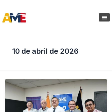
Ir
SIGUENOS:
@AMEcuador
al
contenido
Sala de Pr
10 de abril de 2026