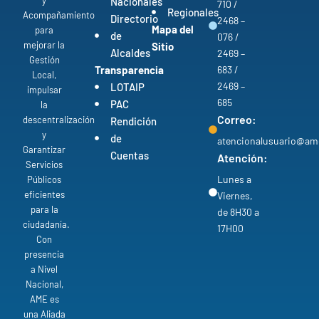
Nacionales
710 /
Regionales
Acompañamiento
Directorio
2468 –
Mapa del
para
de
076 /
mejorar la
Sitio
Alcaldes
2469 –
Gestión
Transparencia
683 /
Local,
2469 –
LOTAIP
impulsar
685
PAC
la
Correo:
descentralización
Rendición
y
de
atencionalusuario@am
Garantizar
Cuentas
Atención:
Servicios
Lunes a
Públicos
eficientes
Viernes,
para la
de 8H30 a
ciudadanía.
17H00
Con
presencia
a Nivel
Nacional,
AME es
una Aliada