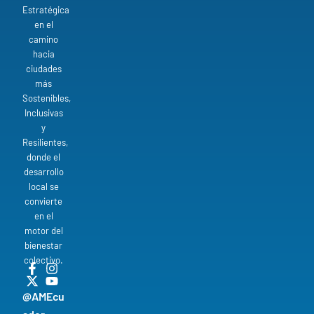
Estratégica
en el
camino
hacia
ciudades
más
Sostenibles,
Inclusivas
y
Resilientes,
donde el
desarrollo
local se
convierte
en el
motor del
bienestar
colectivo.
@AMEcu