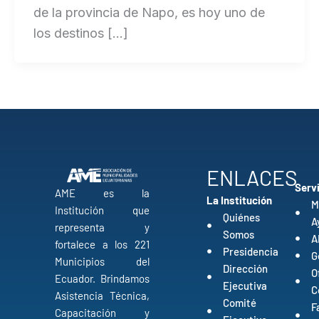
de la provincia de Napo, es hoy uno de
los destinos […]
ENLACES
Serv
AME es la
La Institución
M
Institución que
Quiénes
A
representa y
Somos
A
fortalece a los 221
Presidencia
G
Municipios del
Dirección
O
Ecuador. Brindamos
Ejecutiva
C
Asistencia Técnica,
Comité
F
Capacitación y