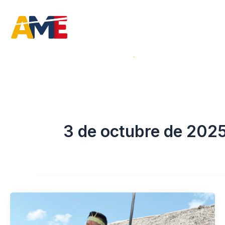
Ir
al
contenido
Inicio
La Institución
3 de octubre de 202