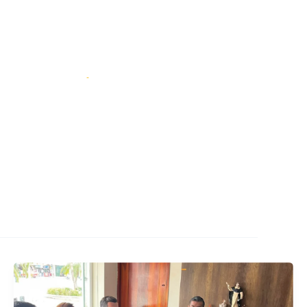
SIGUENOS:
@AMEcuador
a de Prensa
Contáctenos