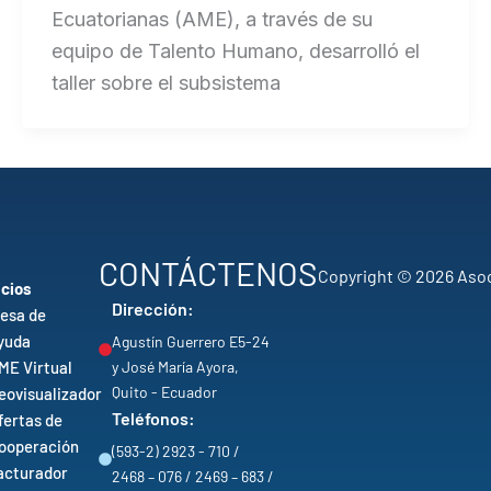
Ecuatorianas (AME), a través de su
equipo de Talento Humano, desarrolló el
taller sobre el subsistema
CONTÁCTENOS
Copyright © 2026 Asoc
icios
Dirección:
esa de
yuda
Agustín Guerrero E5-24
ME Virtual
y José María Ayora,
Quito - Ecuador
eovisualizador
Teléfonos:
fertas de
ooperación
(593-2) 2923 - 710 /
acturador
2468 – 076 / 2469 – 683 /