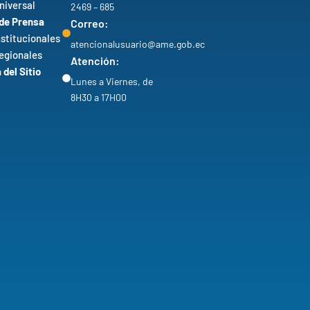
niversal
2469 – 685
 de Prensa
Correo:
nstitucionales
atencionalusuario@ame.gob.ec
egionales
Atención:
del Sitio
Lunes a Viernes, de
8H30 a 17H00