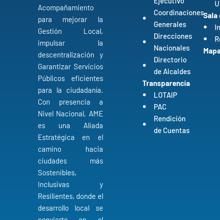
Ejecutivo
U
Acompañamiento
Coordinaciones
Sala
para mejorar la
Generales
I
Gestión Local,
Direcciones
R
impulsar la
Nacionales
Mapa 
descentralización y
Directorio
Garantizar Servicios
de Alcaldes
Públicos eficientes
Transparencia
para la ciudadanía.
LOTAIP
Con presencia a
PAC
Nivel Nacional, AME
Rendición
es una Aliada
de Cuentas
Estratégica en el
camino hacia
ciudades más
Sostenibles,
Inclusivas y
Resilientes, donde el
desarrollo local se
convierte en el