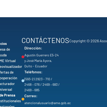
CONTÁCTENOS
Copyright © 2026 Asoc
icios
Dirección:
esa de
yuda
Agustín Guerrero E5-24
ME Virtual
y José María Ayora,
Quito - Ecuador
eovisualizador
Teléfonos:
fertas de
ooperación
(593-2) 2923 - 710 /
acturador
2468 – 076 / 2469 – 683 /
niversal
2469 – 685
 de Prensa
Correo:
nstitucionales
atencionalusuario@ame.gob.ec
egionales