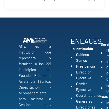
ENLACES
Serv
AME es la
La Institución
M
Institución que
Quiénes
A
representa y
Somos
A
fortalece a los 221
Presidencia
G
Municipios del
Dirección
O
Ecuador. Brindamos
Ejecutiva
C
Asistencia Técnica,
Comité
F
Capacitación y
Ejecutivo
U
Acompañamiento
Coordinaciones
Sala
para mejorar la
Generales
I
Gestión Local,
Direcciones
R