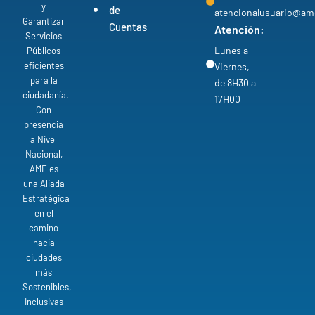
y
de
atencionalusuario@am
Garantizar
Cuentas
Atención:
Servicios
Lunes a
Públicos
eficientes
Viernes,
para la
de 8H30 a
ciudadanía.
17H00
Con
presencia
a Nivel
Nacional,
AME es
una Aliada
Estratégica
en el
camino
hacia
ciudades
más
Sostenibles,
Inclusivas