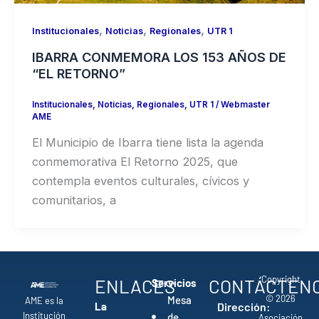
,
,
,
Institucionales
Noticias
Regionales
UTR 1
IBARRA CONMEMORA LOS 153 AÑOS DE
“EL RETORNO”
Institucionales
,
Noticias
,
Regionales
,
UTR 1
/
Webmaster
AME
El Municipio de Ibarra tiene lista la agenda
conmemorativa El Retorno 2025, que
contempla eventos culturales, cívicos y
comunitarios, a
Copyright
ENLACES
CONTÁCTEN
Servicios
© 2026
Mesa
AME es la
La
Dirección:
Institución
de
Asociación