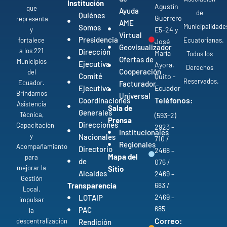
Institución
Agustín
que
Ayuda
de
Quiénes
Guerrero
representa
AME
Municipalidade
Somos
y
E5-24 y
Virtual
Presidencia
fortalece
Ecuatorianas.
José
Geovisualizador
a los 221
Dirección
María
Todos los
Ofertas de
Municipios
Ejecutiva
Ayora,
Derechos
Cooperación
del
Comité
Quito -
Reservados.
Ecuador.
Facturador
Ejecutivo
Ecuador
Brindamos
Universal
Teléfonos:
Coordinaciones
Asistencia
Sala de
Generales
Técnica,
(593-2)
Prensa
Direcciones
Capacitación
2923 -
Institucionales
y
Nacionales
710 /
Regionales
Acompañamiento
Directorio
2468 –
Mapa del
para
de
076 /
mejorar la
Sitio
Alcaldes
2469 –
Gestión
Transparencia
683 /
Local,
2469 –
LOTAIP
impulsar
685
PAC
la
Correo:
descentralización
Rendición