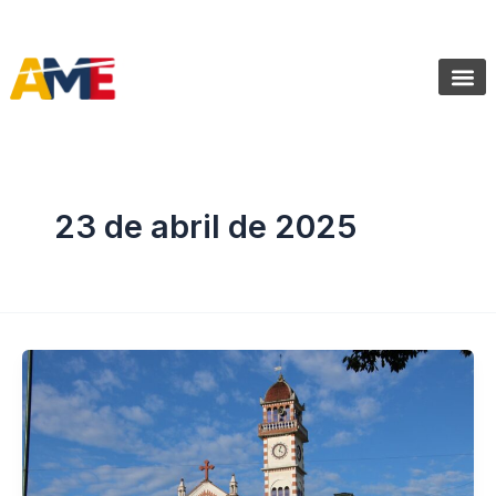
Ir
SIGUENOS:
@AMEcuador
al
contenido
Sala de Pr
23 de abril de 2025