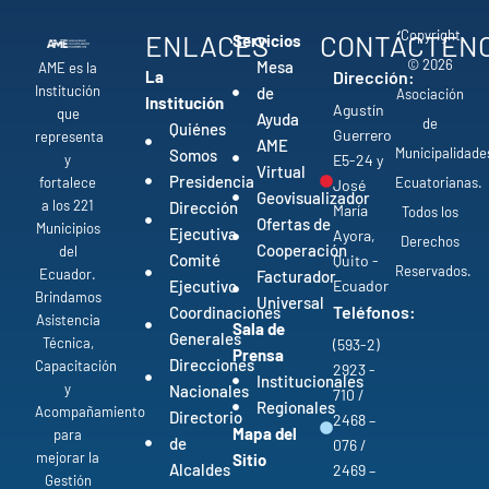
Copyright
ENLACES
CONTÁCTEN
Servicios
© 2026
Mesa
AME es la
La
Dirección:
Institución
de
Asociación
Institución
Agustín
que
Ayuda
de
Quiénes
Guerrero
representa
AME
Municipalidade
Somos
y
E5-24 y
Virtual
Presidencia
fortalece
Ecuatorianas.
José
Geovisualizador
a los 221
Dirección
María
Todos los
Ofertas de
Municipios
Ejecutiva
Ayora,
Derechos
Cooperación
del
Comité
Quito -
Reservados.
Ecuador.
Facturador
Ejecutivo
Ecuador
Brindamos
Universal
Teléfonos:
Coordinaciones
Asistencia
Sala de
Generales
Técnica,
(593-2)
Prensa
Direcciones
Capacitación
2923 -
Institucionales
y
Nacionales
710 /
Regionales
Acompañamiento
Directorio
2468 –
Mapa del
para
de
076 /
mejorar la
Sitio
Alcaldes
2469 –
Gestión