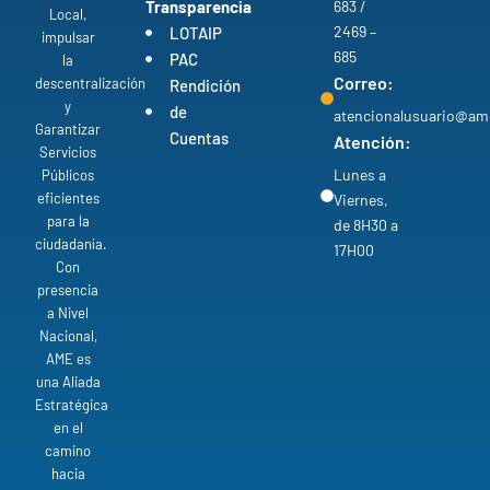
Transparencia
683 /
Local,
2469 –
LOTAIP
impulsar
685
PAC
la
Correo:
descentralización
Rendición
y
de
atencionalusuario@am
Garantizar
Cuentas
Atención:
Servicios
Lunes a
Públicos
eficientes
Viernes,
para la
de 8H30 a
ciudadanía.
17H00
Con
presencia
a Nivel
Nacional,
AME es
una Aliada
Estratégica
en el
camino
hacia