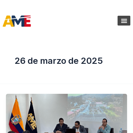
Ir
SIGUENOS:
@AMEcuador
al
contenido
Sala de Pr
26 de marzo de 2025